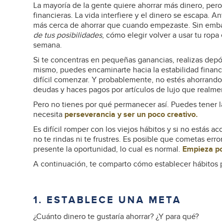
La mayoría de la gente quiere ahorrar más dinero, pero 
financieras. La vida interfiere y el dinero se escapa. A
más cerca de ahorrar que cuando empezaste. Sin emba
de tus posibilidades
, cómo elegir volver a usar tu rop
semana.
Si te concentras en pequeñas ganancias, realizas depósi
mismo, puedes encaminarte hacia la estabilidad finan
difícil comenzar. Y probablemente, no estés ahorrando
deudas y haces pagos por artículos de lujo que realm
Pero no tienes por qué permanecer así. Puedes tener la 
necesita
perseverancia y ser un poco creativo.
Es difícil romper con los viejos hábitos y si no estás 
no te rindas ni te frustres. Es posible que cometas err
presente la oportunidad, lo cual es normal.
Empieza por
A continuación, te comparto cómo establecer hábitos pa
1. ESTABLECE UNA META
¿Cuánto dinero te gustaría ahorrar? ¿Y para qué?