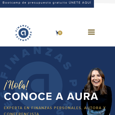
Bootcamp de presupuesto gratuito ÚNETE AQUÍ
0
¡Hola!
CONOCE A AURA
EXPERTA EN FINANZAS PERSONALES, AUTORA Y
CONFERENCISTA