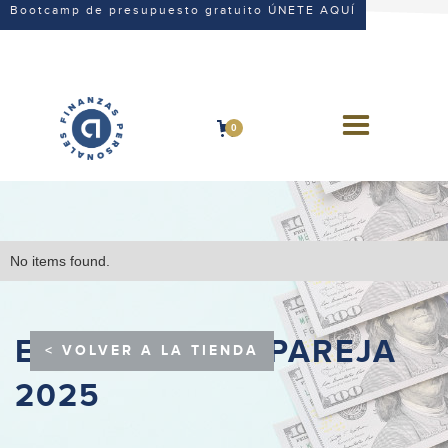
Bootcamp de presupuesto gratuito ÚNETE AQUÍ
0
No items found.
EMPRENDE EN PAREJA
< VOLVER A LA TIENDA
2025