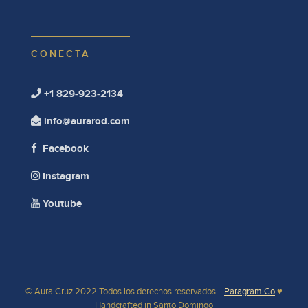
CONECTA
+1 829-923-2134

info@aurarod.com

Facebook

Instagram

Youtube

© Aura Cruz 2022 Todos los derechos reservados. |
Paragram Co
♥
Handcrafted in Santo Domingo