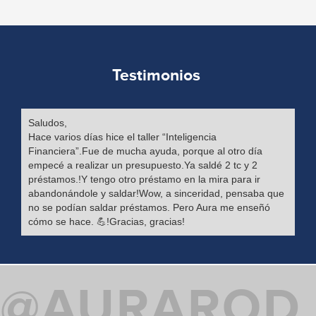
Testimonios
Saludos,
¡Gr
Hace varios días hice el taller “Inteligencia
em
Financiera”.Fue de mucha ayuda, porque al otro día
dic
empecé a realizar un presupuesto.Ya saldé 2 tc y 2
be
préstamos.!Y tengo otro préstamo en la mira para ir
dud
abandonándole y saldar!Wow, a sinceridad, pensaba que
agr
no se podían saldar préstamos. Pero Aura me enseñó
😭
cómo se hace. 💪!Gracias, gracias!
@AURAROD